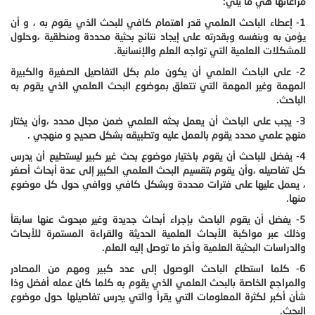
مراعاتها هي ما يلي:
1- إعطاء الباحث العلمي قدر اهتمام كافي للبحث الذي يقوم به ، و أن
يؤمن به وبنفسه وبقدرته على إيجاد نتائج بحثية محددة ومنطقية ،وحلول
للمشكلات العلمية التي تواجه العلم والإنسانية.
2- على الباحث العلمي أن يكون ملم بكل التفاصيل الصغيرة والكبيرة
المهمة وغير المهمة التي تتعلق بموضوع البحث العلمي الذي يقوم به
الباحث.
3- يجب على الباحث أن يعمل بحثه العلمي ضمن مجال محدد ،وأن يختار
منهج علمي محدد يقوم بالعمل عليه وتطبيقه بشكل صحيح و منهجي .
4- يفضل للباحث أن يقوم باختيار موضوع بحث غير كبير ليستطيع أن يدرس
كل تفاصيله ،وأن يقوم بتقسيم البحث العلمي الكبير إلى عدة أبحاث أصغر
، يعمل عليها على فترات محددة وبشكل كافي ووافي حول كل موضوع
منها.
5- يفضل أن يقوم الباحث بإجراء أبحاث جديدة وغير مبحوث عنها سابقاً
وذلك عبر مواكبة الأبحاث العلمية الحديثة والقراءة المستمرة للأبحاث
والدراسات البحثية العلمية وأخر ما توصل إليه العلم.
6- كلما استطاع الباحث الوصول إلى عدد كبير ومهم من المصادر
والمراجع الخاصة بالبحث العلمي الذي يقوم به كلما كان عمله أفضل وذا
شأن أكبر لكثرة المعلومات التي يقرأ والتي يدرس تفاصيلها حول موضوع
البحث.