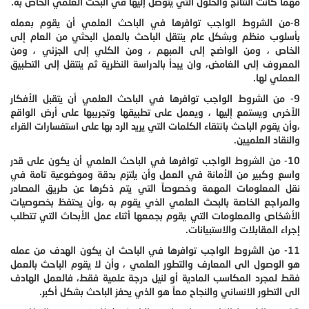
مهما كانت النتائج والحلول التي يتوصل إليها في البحث العلمي الخاص به.
8-من الشروط الواجب توافرها في الباحث العلمي أن يقوم بعمله
بأسلوب منظم وبشكل عام ينتقل الباحث بالعمل البحثي من العام إلى
الخاص ، ومن الواضح إلى المبهم ، ومن الكلي إلى الجزئي ، ومن
المعروف إلى الغامض، وان يبدأ بالدراسة النظرية ثم ينتقل إلى التطبيق
العملي لها.
9- من الشروط الواجب توافرها في الباحث العلمي أن يتقبل الأفكار
الأخرى ويستمع إليها ، ويعمل على تطبيقها وتجريبها على أرض الواقع
،وأن يقوم الباحث بانتقاء الكلمات التي يريد الرد بها على استفسارات القراء
والنقاد العلميين.
10- من الشروط الواجب توافرها في الباحث العلمي أن يكون على قدر
واسع وكبير من الأمانة في العمل وأن يلتزم بدقة وموضوعية تامة في
نقل المعلومات المهمة وخصوصاً التي يتم ذكرها عن طريق المصادر
والمراجع الخاصة بالبحث العلمي الذي يقوم به ،وأن يحتفظ بخصوصيات
الأشخاص والمعلومات التي يقوم بجمعها أثناء عمل الأبحاث التي تتطلب
إجراء المقابلات والاستبيانات.
11- من الشروط الواجب توافرها في الباحث ان يكون الهدف من عمله
هو الوصول الى المعارف والتطور العلمي ، وأن لا يقوم الباحث بالعمل
فقط لمجرد المكاسب المادية أو لنيل درجة علمية فقط، فالعمل الهادف
الى التطور الانساني والنجاح معاً هو الذي يحفز الباحث بشكل أكبر.