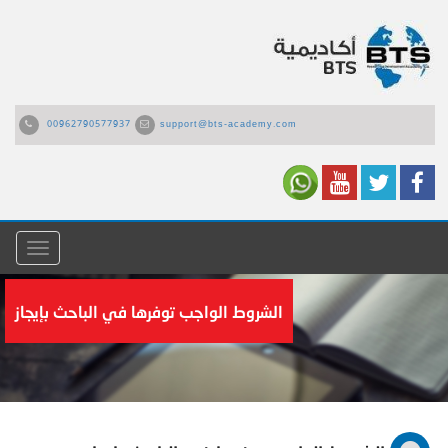
00962790577937
support@bts-academy.com
القائمة
الشروط الواجب توفرها في الباحث بإيجاز