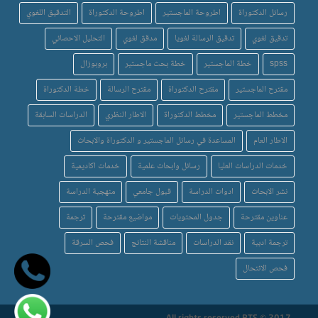
رسائل الدكتوراة
اطروحة الماجستير
اطروحة الدكتوراة
التدقيق اللغوي
تدقيق لغوي
تدقيق الرسالة لغويا
مدقق لغوي
التحليل الاحصائي
spss
خطة الماجستير
خطة بحث ماجستير
بروبوزال
مقترح الماجستير
مقترح الدكتوراة
مقترح الرسالة
خطة الدكتوراة
مخطط الماجستير
مخطط الدكتوراة
الاطار النظري
الدراسات السابقة
الاطار العام
المساعدة في رسائل الماجستير و الدكتوراة والابحاث
خدمات الدراسات العليا
رسائل وابحاث علمية
خدمات اكاديمية
نشر الابحاث
ادوات الدراسة
قبول جامعي
منهجية الدراسة
عناوين مقترحة
جدول المحتويات
مواضيع مقترحة
ترجمة
ترجمة ادبية
نقد الدراسات
مناقشة النتائج
فحص السرقة
فحص الانتحال
All rights reserved BTS © 2017