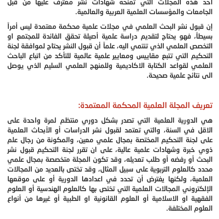
أحد هذه المجلات التي تمنحه شهادات نشر معترف عليها من قبل
الجامعات والمؤسسات العلمية العربية والعالمية.
إن قبول نشر البحث العلمي في مجلات علمية محكمة معتمدة ليس أمراً
بسيطاً، فهو يحتاج لتقديم دراسة علمية أصيلة تحقق الفائدة للمجتمع او
التخصص العلمي الذي تنتمي اليه، علماً أن قبول النشر يحتاج لموافقة لجنة
التحكيم التي تتبع مقاييس ومعايير علمية عالمية للتأكد من اتباع الباحث
العلمي لقواعد الكتابة الاكاديمية وللمنهج العلمي السليم الذي يوصل
الى نتائج علمية صحيحة.
تعريف المجلة العلمية المحكمة المعتمدة:
هي الدورية العلمية التي تصدر بشكل دوري منتظم لمرة واحدة على
الاقل في السنة، والتي تعتمد لقبول نشر الدراسات أو الأبحاث العلمية
على لجنة التحكيم المختصة بمجال علمي معين، والمكونة من رجال علم
ذوي خبرة وشهادات علمية عالية، على ان تقرر لجنة التحكيم قبول نشر
البحث أو رفضه أو طلب تعديله، وقد تكون المجلة متخصصة بمجال علمي
محدد كالعلوم التربوية على سبيل المثال، وقد تختص بالعديد من المجالات
العلمية، ولكنها يفترض أن تحدد في اعدادها الدورية أو على موقعها
الإلكتروني المجالات العلمية التي تختص بها كالعلوم الهندسية أو العلوم
الفقهية او الاسلامية أو العلوم القانونية او الطبية أو غيرها من أنواع
العلوم المختلفة.