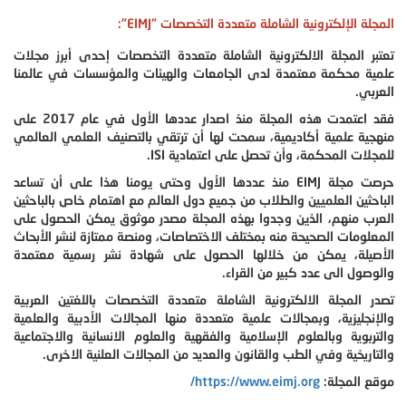
المجلة الإلكترونية الشاملة متعددة التخصصات "EIMJ":
تعتبر المجلة الالكترونية الشاملة متعددة التخصصات إحدى أبرز مجلات
علمية محكمة معتمدة لدى الجامعات والهيئات والمؤسسات في عالمنا
العربي.
فقد اعتمدت هذه المجلة منذ اصدار عددها الأول في عام 2017 على
منهجية علمية أكاديمية، سمحت لها أن ترتقي بالتصنيف العلمي العالمي
للمجلات المحكمة، وأن تحصل على اعتمادية ISI.
حرصت مجلة EIMJ منذ عددها الأول وحتى يومنا هذا على أن تساعد
الباحثين العلميين والطلاب من جميع دول العالم مع اهتمام خاص بالباحثين
العرب منهم، الذين وجدوا بهذه المجلة مصدر موثوق يمكن الحصول على
المعلومات الصحيحة منه بمختلف الاختصاصات، ومنصة ممتازة لنشر الأبحاث
الأصيلة، يمكن من خلالها الحصول على شهادة نشر رسمية معتمدة
والوصول الى عدد كبير من القراء.
تصدر المجلة الالكترونية الشاملة متعددة التخصصات باللغتين العربية
والإنجليزية، وبمجالات علمية متعددة منها المجالات الأدبية والعلمية
والتربوية وبالعلوم الإسلامية والفقهية والعلوم الانسانية والاجتماعية
والتاريخية وفي الطب والقانون والعديد من المجالات العلنية الاخرى.
موقع المجلة:
https://www.eimj.org/