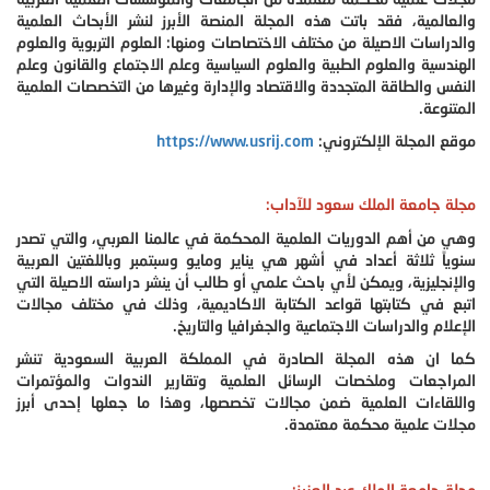
والعالمية، فقد باتت هذه المجلة المنصة الأبرز لنشر الأبحاث العلمية
والدراسات الاصيلة من مختلف الاختصاصات ومنها: العلوم التربوية والعلوم
الهندسية والعلوم الطبية والعلوم السياسية وعلم الاجتماع والقانون وعلم
النفس والطاقة المتجددة والاقتصاد والإدارة وغيرها من التخصصات العلمية
المتنوعة.
موقع المجلة الإلكتروني:
https://www.usrij.com
مجلة جامعة الملك سعود للآداب:
وهي من أهم الدوريات العلمية المحكمة في عالمنا العربي، والتي تصدر
سنوياً ثلاثة أعداد في أشهر هي يناير ومايو وسبتمبر وباللغتين العربية
والإنجليزية، ويمكن لأي باحث علمي أو طالب أن ينشر دراسته الاصيلة التي
اتبع في كتابتها قواعد الكتابة الاكاديمية، وذلك في مختلف مجالات
الإعلام والدراسات الاجتماعية والجغرافيا والتاريخ.
كما ان هذه المجلة الصادرة في المملكة العربية السعودية تنشر
المراجعات وملخصات الرسائل العلمية وتقارير الندوات والمؤتمرات
واللقاءات العلمية ضمن مجالات تخصصها، وهذا ما جعلها إحدى أبرز
مجلات علمية محكمة معتمدة.
مجلة جامعة الملك عبد العزيز: