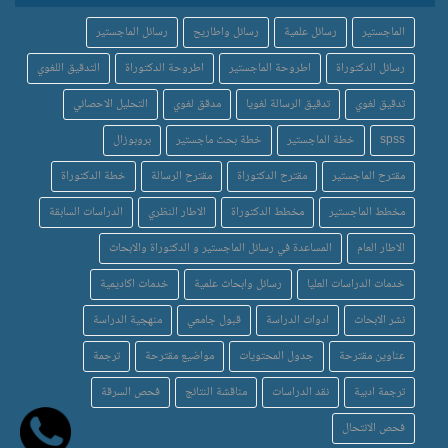
الماجستير
رسائل علمية
رسائل واطاريح
رسائل الماجستير
رسائل الدكتوراة
اطروحة الماجستير
اطروحة الدكتوراة
التدقيق اللغوي
تدقيق لغوي
تدقيق الرسالة لغويا
مدقق لغوي
التحليل الاحصائي
spss
خطة الماجستير
خطة بحث ماجستير
بروبوزال
مقترح الماجستير
مقترح الدكتوراة
مقترح الرسالة
خطة الدكتوراة
مخطط الماجستير
مخطط الدكتوراة
الاطار النظري
الدراسات السابقة
الاطار العام
المساعدة في رسائل الماجستير و الدكتوراة والابحاث
خدمات الدراسات العليا
رسائل وابحاث علمية
خدمات اكاديمية
نشر الابحاث
ادوات الدراسة
قبول جامعي
منهجية الدراسة
عناوين مقترحة
جدول المحتويات
مواضيع مقترحة
ترجمة
ترجمة ادبية
نقد الدراسات
مناقشة النتائج
فحص السرقة
فحص الانتحال