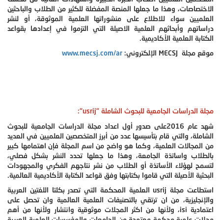
الاختصاصات، وهذا ما جعلها المنصة المفضلة للكثير من الطلاب والباحثين
العلميين سواء للاطلاع على منشوراتها العلمية الموثوقة، أو لنشر
دراساتهم وأبحاثهم العلمية الاصيلة التي التزموا في إعدادها بقواعد
الكتابة العلمية الأكاديمية.
موقع مجلة MECSJ الإلكتروني:
www.mecsj.com/ar
مجلة الدراسات الجامعية للبحوث الشاملة "usrij":
شهد عام 2016على صدور أول اعداد مجلة الدراسات الجامعية للبحوث
الشاملة، والتي قام بتأسيسها عدد من أبرز المتخصصين العلميين في العديد
من المجالات العلمية، وكما هو واضح من اسم المجلة فإن اهتمامها كبير
بالطلاب واساتذة الجامعة، وهذا ما جعلها تحدد النشر بشكل فصلي،
لتسمح لهؤلاء الأساتذة أو الطلاب من نشر نتاجهم الفكري والمجهودات
البحثية الأصيلة التي قاموا بكتابتها وفق قواعد الكتابة الأكاديمية العالمية.
استطاعت مجلة usrij العلمية المحكمة التي تصدر بكلتا اللغتين العربية
والإنجليزية، من ان ترتقي بالتصنيفات العلمية العالمية وان تحصل على
اعتمادية isi، ولأنها من اكثر المجلات موثوقية وانتشار ولأنها من أهم
مجلات علمية محكمة معتمدة من الجامعات والمؤسسات العلمية العربية