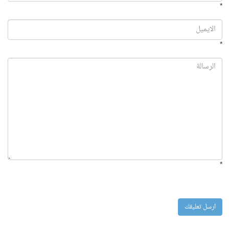
*
*
*