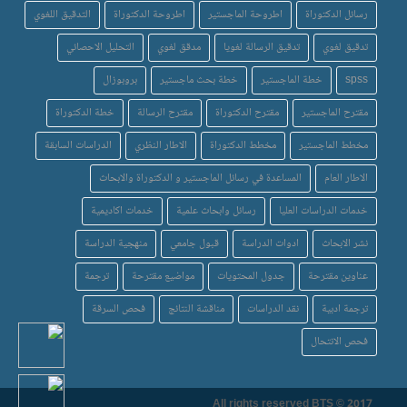
رسائل الدكتوراة
اطروحة الماجستير
اطروحة الدكتوراة
التدقيق اللغوي
تدقيق لغوي
تدقيق الرسالة لغويا
مدقق لغوي
التحليل الاحصائي
spss
خطة الماجستير
خطة بحث ماجستير
بروبوزال
مقترح الماجستير
مقترح الدكتوراة
مقترح الرسالة
خطة الدكتوراة
مخطط الماجستير
مخطط الدكتوراة
الاطار النظري
الدراسات السابقة
الاطار العام
المساعدة في رسائل الماجستير و الدكتوراة والابحاث
خدمات الدراسات العليا
رسائل وابحاث علمية
خدمات اكاديمية
نشر الابحاث
ادوات الدراسة
قبول جامعي
منهجية الدراسة
عناوين مقترحة
جدول المحتويات
مواضيع مقترحة
ترجمة
ترجمة ادبية
نقد الدراسات
مناقشة النتائج
فحص السرقة
فحص الانتحال
All rights reserved BTS © 2017