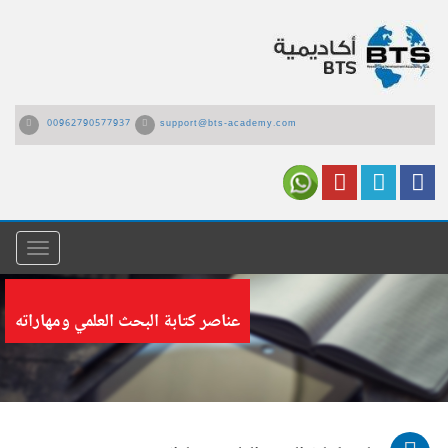
00962790577937
support@bts-academy.com
القائمة
عناصر كتابة البحث العلمي ومهاراته