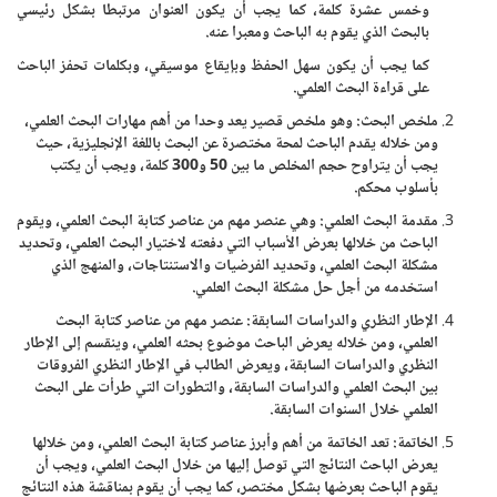
وخمس عشرة كلمة، كما يجب أن يكون العنوان مرتبطا بشكل رئيسي
بالبحث الذي يقوم به الباحث ومعبرا عنه.
كما يجب أن يكون سهل الحفظ وبإيقاع موسيقي، وبكلمات تحفز الباحث
على قراءة البحث العلمي.
ملخص البحث: وهو ملخص قصير يعد وحدا من أهم مهارات البحث العلمي،
ومن خلاله يقدم الباحث لمحة مختصرة عن البحث باللغة الإنجليزية، حيث
يجب أن يتراوح حجم المخلص ما بين 50 و300 كلمة، ويجب أن يكتب
بأسلوب محكم.
مقدمة البحث العلمي: وهي عنصر مهم من عناصر كتابة البحث العلمي، ويقوم
الباحث من خلالها بعرض الأسباب التي دفعته لاختيار البحث العلمي، وتحديد
مشكلة البحث العلمي، وتحديد الفرضيات والاستنتاجات، والمنهج الذي
استخدمه من أجل حل مشكلة البحث العلمي.
الإطار النظري والدراسات السابقة: عنصر مهم من عناصر كتابة البحث
العلمي، ومن خلاله يعرض الباحث موضوع بحثه العلمي، وينقسم إلى الإطار
النظري والدراسات السابقة، ويعرض الطالب في الإطار النظري الفروقات
بين البحث العلمي والدراسات السابقة، والتطورات التي طرأت على البحث
العلمي خلال السنوات السابقة.
الخاتمة: تعد الخاتمة من أهم وأبرز عناصر كتابة البحث العلمي، ومن خلالها
يعرض الباحث النتائج التي توصل إليها من خلال البحث العلمي، ويجب أن
يقوم الباحث بعرضها بشكل مختصر، كما يجب أن يقوم بمناقشة هذه النتائج