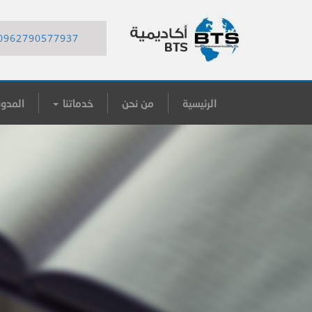
0962790577937
الرئيسية
من نحن
خدماتنا
المدون