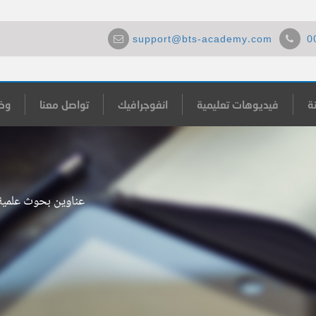
support@bts-academy.com
0
ة
فيديوهات تعليمية
انفوجرافيك
تواصل معنا
وظ
عناوين بحوث علمية 