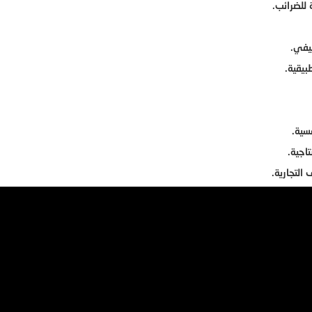
 للضرائب.
يفي.
بيقية.
سية.
اجية.
التجارية.