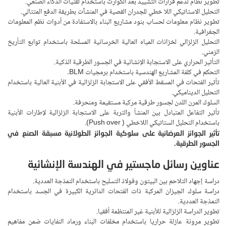
تطوير نظام لدعم قرارات التشييد بعد الكوارث باستخدام تقنيات الذكاء الصنعي.
التحليل الاستاتيكي اللا خطي للجدران القصية في المنشآت بطريقة الدفع المتتالي.
تطوير نظام معلومات لحساب بنود مشاريع البناء بالاستفادة من أدوات نظم المعلومات
الجغرافية.
التحليل الزلزالي لخزانات المياه العالية الخرسانية المسلحة باستخدام توابع التأريخ
الزمني.
التأثير الحراري على الاستجابة الإنشائية في الجسور الطرقية الذكية.
التحكم في كلفة المشاريع الهندسية باستخدام برمجيات BLM.
تأثير الفتحات في المسقط الأفقي على الاستجابة الزلزالية في الأبنية العالية باستخدام
التحليل الديناميكي.
السلوك المرن اللدن لجسور طرقية مركبة مستقيمة ومنحرفة.
تأثير التفاعل المتبادل بين المنشأ والتربة على الاستجابة الزلزالية لإطارات الأبنية
باستخدام التحليل الستاتيكي اللاخطي ( Push over).
تأثير الجوائز العرضانية على سلوكية الجوائز الطولانية مسبقة الصنع في
الجسور الطرقية.
عناوين رسائل ماجستير في الهندسة الإنشائية
دراسة إجهاد التلاحم بين البيتون وفولاذ التسليح باستخدام النمذجة العددية.
دراسة سلوك الجيزان المركبة ذات الفتحات الدائرية الكبيرة في الجسد باستخدام
النمذجة العددية.
تطوير الدراسة الزلزالية للأبنية غير المنتظمة أفقيا.
تطوير مرونة عازلة حراريا باستخدام مخلفات البناء ورماد النفايات ضمن مفاهيم