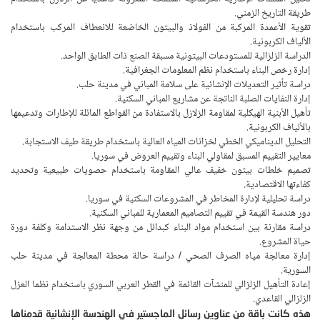
طريقة التاريخ الزمني.
تقوية الأعمدة المركبة من الفولاذ والبيتون الخاضعة للانعطاف المركب باستخدام
الألياف الكربونية.
الدراسة الزلزالية للمستودعات البيتونية مسبقة الصنع ذات الطابق الواحد.
إدارة رخص البناء باستخدام نظم المعلومات الجغرافية.
دراسة تأثير التعديلات الإنشائية على سلامة المباني في مدينة حلب.
إدارة النفايات الصلبة الناتجة عن مشاريع المباني السكنية.
تأهيل الأبنية الهيكلية لمقاومة الزلازل بالاستفادة من القواطع المائلة للإطارات وتدعيمها
بالألياف الكربونية.
التحليل الديناميكي الخطي لخزانات المياه العالية باستخدام طريقة طيف الاستجابة.
معايير التقييم المسبق لمقاولي البناء وتقييم العروض في سوريا.
تصميم خلطات بيتون خفيف عالي المقاومة باستخدام حصويات طبيعية وتحديد
كفاءتها الاقتصادية.
دراسة تحليلية لإدارة المخاطر في المشروعات السكنية في سوريا.
دور هندسة القيمة في تقييم التصاميم المعمارية للمباني السكنية.
دراسة مقارنة بين استخدام مواد البناء كبدائل من وجهة نظر الاستدامة وكلفة دورة
حياة المشروع.
إدارة معالجة مياه الصرف الصحي / دراسة حالة محطة المعالجة في مدينة حلب
السورية.
إعادة التأهيل الزلزالي للمنشآت القائمة في القطر العربي السوري باستخدام نظما العزل
الزلزالي القاعدي.
هذه كانت باقة من عناوين رسائل الماجستير في الهندسة الإنشائية قدمناها