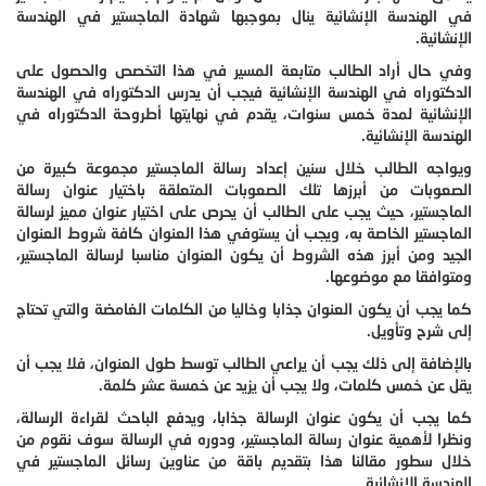
في الهندسة الإنشائية ينال بموجبها شهادة الماجستير في الهندسة
الإنشائية.
وفي حال أراد الطالب متابعة المسير في هذا التخصص والحصول على
الدكتوراه في الهندسة الإنشائية فيجب أن يدرس الدكتوراه في الهندسة
الإنشائية لمدة خمس سنوات، يقدم في نهايتها أطروحة الدكتوراه في
الهندسة الإنشائية.
ويواجه الطالب خلال سنين إعداد رسالة الماجستير مجموعة كبيرة من
الصعوبات من أبرزها تلك الصعوبات المتعلقة باختيار عنوان رسالة
الماجستير، حيث يجب على الطالب أن يحرص على اختيار عنوان مميز لرسالة
الماجستير الخاصة به، ويجب أن يستوفي هذا العنوان كافة شروط العنوان
الجيد ومن أبرز هذه الشروط أن يكون العنوان مناسبا لرسالة الماجستير،
ومتوافقا مع موضوعها.
كما يجب أن يكون العنوان جذابا وخاليا من الكلمات الغامضة والتي تحتاج
إلى شرح وتأويل.
بالإضافة إلى ذلك يجب أن يراعي الطالب توسط طول العنوان، فلا يجب أن
يقل عن خمس كلمات، ولا يجب أن يزيد عن خمسة عشر كلمة.
كما يجب أن يكون عنوان الرسالة جذابا، ويدفع الباحث لقراءة الرسالة،
ونظرا لأهمية عنوان رسالة الماجستير، ودوره في الرسالة سوف نقوم من
خلال سطور مقالنا هذا بتقديم باقة من عناوين رسائل الماجستير في
الهندسة الإنشائية.