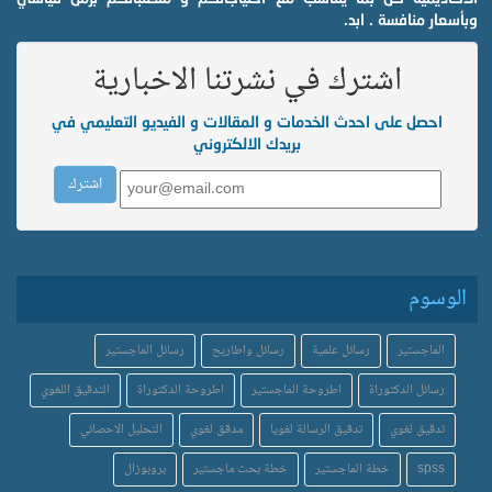
وبأسعار منافسة . ابد.
اشترك في نشرتنا الاخبارية
احصل على احدث الخدمات و المقالات و الفيديو التعليمي في
بريدك الالكتروني
الوسوم
الماجستير
رسائل علمية
رسائل واطاريح
رسائل الماجستير
رسائل الدكتوراة
اطروحة الماجستير
اطروحة الدكتوراة
التدقيق اللغوي
تدقيق لغوي
تدقيق الرسالة لغويا
مدقق لغوي
التحليل الاحصائي
spss
خطة الماجستير
خطة بحث ماجستير
بروبوزال