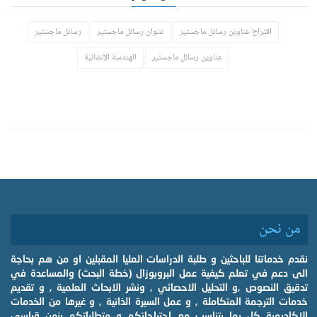
اقتراح عناوين رسائل ماجستير
عنوان رسائل ماجستير
رسائل ماجستير
عناوين رسائل ماجستير
الهندسة الإنشائية
من نحن
نقدم خدماتنا للباحثين و طلبة الدراسات العليا المقبلين او من هم بحاجة
الى دعم في تعلم كيفية عمل البروبوزال (خطة البحث) والمساعدة في
تدقيق النصوص ,و التحليل الاحصائي , ونشر الابحاث العلمية , و تقديم
خدمات الترجمة المتكاملة , و عمل السيرة الذاتية , و غيرها من الخدمات
الاكاديمية كل بما يتناسب مع احتياجاتكم و متطلباتكم بزمن قياسي