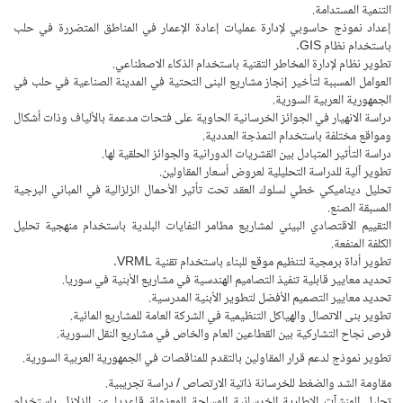
التنمية المستدامة.
إعداد نموذج حاسوبي لإدارة عمليات إعادة الإعمار في المناطق المتضررة في حلب
باستخدام نظام GIS.
تطوير نظام لإدارة المخاطر التقنية باستخدام الذكاء الاصطناعي.
العوامل المسببة لتأخير إنجاز مشاريع البنى التحتية في المدينة الصناعية في حلب في
الجمهورية العربية السورية.
دراسة الانهيار في الجوائز الخرسانية الحاوية على فتحات مدعمة بالألياف وذات أشكال
ومواقع مختلفة باستخدام النمذجة العددية.
دراسة التأثير المتبادل بين القشريات الدورانية والجوائز الحلقية لها.
تطوير آلية للدراسة التحليلية لعروض أسعار المقاولين.
تحليل ديناميكي خطي لسلوك العقد تحت تأثير الأحمال الزلزالية في المباني البرجية
المسبقة الصنع.
التقييم الاقتصادي البيئي لمشاريع مطامر النفايات البلدية باستخدام منهجية تحليل
الكلفة المنفعة.
تطوير أداة برمجية لتنظيم موقع للبناء باستخدام تقنية VRML.
تحديد معايير قابلية تنفيذ التصاميم الهندسية في مشاريع الأبنية في سوريا.
تحديد معايير التصميم الأفضل لتطوير الأبنية المدرسية.
تطوير بنى الاتصال والهياكل التنظيمية في الشركة العامة للمشاريع المائية.
فرص نجاح التشاركية بين القطاعين العام والخاص في مشاريع النقل السورية.
تطوير نموذج لدعم قرار المقاولين بالتقدم للمناقصات في الجمهورية العربية السورية.
مقاومة الشد والضغط للخرسانة ذاتية الارتصاص / دراسة تجريبية.
تحليل المنشآت الإطارية الخرسانية المسلحة المعزولة قاعديا عن الزلازل باستخدام