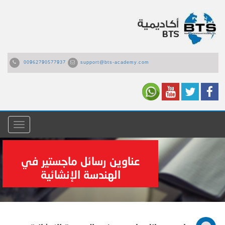
00962790577937
support@bts-academy.com
القائمة
عناوين رسائل ماجستير في
الهندسة الإنشائية