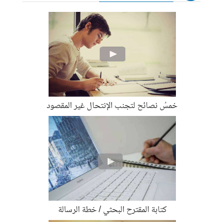
خمسُ نصائح لتجنب الإنتحال غير المقصود
كتابة المقترح البحثي / خطة الرسالة