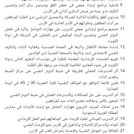
فاعلية برنامج إرشاد جمعي في خفض القلق ومستوى سكر الدم وتحسين
التكيف لدى عينة من مرض السكري الثاني في الأردن.
مستوى القلق والكفاية الذاتية المدركة والتحصيل الدراسي لدى الطلبة المراهقين
من أبناء المطلقين ونظرائهم في الأسر العادية في الأردن.
تصميم برنامج إرشادي جمعي للتدريب على مهارات التواصل وأثره في خفض
التوتر النفسي وتحسين الرضا الوظيفي لدى العاملين في الشرطة في دولة
الكويت.
إساءة معاملة الأطفال وأثرها في الصحة الجسدية وفعالية الذات والتكيف
النفسي الاجتماعي لديه وتأثرها بالصحفة النفسية لدى الوالدين.
تقييم الخدمات الإرشادية المقدمة للطلبة في مؤسسات التعليم العالي بدولة
الكويت في ضوء المعايير العالمية للإرشاد من وجهة نظر الطلبة.
أثر الاسترخاء العضلي كطريقة في ضبط التوتر النفسي على مركز الضبط
وتقدير الذات.
تقنين قائمة التوافق مع المواقف النفسية للفئة العمرية 30 ل 45 في البيئة
العمانية.
أثر التدريب على حل المشكلات والاسترخاء العضلي في ضبط التوتر النفسي.
الشعور بالأمن وعلاقته بتقدير الذات عند المراهقين.
مدى امتلاك المرشد التربوي لمهارات التعامل مع إرشاد الأزمات في مدارس
المملكة العربية السعودية.
أثر التدريب الميداني لطلبة الإرشاد على اتجاهاتهم نحو العمل الإرشادي.
اتجاه نزلاء مراكز الإصلاح والتأهيل في الأردن نحو الإرشاد النفسي.
العلاقة بين العوامل النفسية والإصابة بأمراض القلب في الأردن.