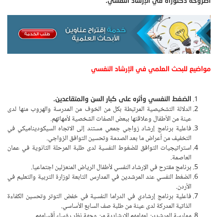
أطروحة دكتوراه في الإرشاد النفسي.
مواضيع للبحث العلمي في الإرشاد النفسي
الضغط النفسي وأثره على كبار السن والمتقاعدين.
الدلالة التشخيصية المرتبطة بكل من الخوف من المدرسة والهروب منها لدى
عينة من الأطفال وعلاقتها ببعض الصفات الشخصية لأمهاتهم.
فاعلية برنامج إرشاد زواجي جمعي مستند إلى الاتجاه السيكوديناميكي في
التخفيف من أعراض ما بعد الصدمة وتحسين التوافق الزواجي.
استراتيجيات التوافق للضغوط النفسية لدى طلبة المرحلة الثانوية في عمان
العاصمة.
برنامج مقترح في الإرشاد النفسي لأطفال الرياض المنعزلين اجتماعيا.
الضغط النفسي عند المرشدين في المدارس التابعة لوزارة التربية والتعليم في
الأردن.
فاعلية برنامج إرشادي في الدراما النفسية في خفض التوتر وتحسين الكفاءة
الذاتية المدركة لدى عينة من طلبة صف السابع الأساسي.
ممارسة المرشدين لمهامهم الإرشادية من وجهة نظر رؤساء أقسامهم.