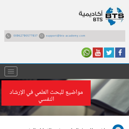
00962790577937
support@bts-academy.com
القائمة
مواضيع للبحث العلمي في الإرشاد
النفسي