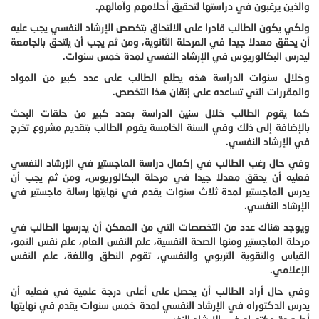
والذين يرغبون في دراستها لتحقيق أحلامهم وآمالهم.
ولكي يكون الطالب قادرا على الالتحاق بتخصص الإرشاد النفسي يجب عليه
أن يحقق معدلا جيدا في المرحلة الثانوية، ومن ثم يجب أن يلتحق بالجامعة
ليدرس البكالوريوس في الإرشاد النفسي لمدة خمس سنوات.
وخلال سنوات الدراسة هذه يطلع الطالب على عدد كبير من المواد
والمقررات التي تساعده على إتقان هذا التخصص.
كما يقوم الطالب خلال سنين الدراسة بعدد كبير من حلقات البحث
بالإضافة إلى ذلك وفي السنة الخامسة يقوم الطالب بتقديم مشروع تخرج
في الإرشاد النفسي.
وفي حال رغب الطالب في إكمال دراسة الماجستير في الإرشاد النفسي
فعليه أن يحقق معدلا جيدا في مرحلة البكالوريوس، ومن ثم يجب أن
يدرس الماجستير لمدة ثلاث سنوات يقدم في نهايتها رسالة ماجستير في
الإرشاد النفسي.
ويوجد هناك عدد من التخصصات التي من الممكن أن يدرسها الطالب في
مرحلة الماجستير ومنها الصحة النفسية، علم النفس العام، علم نفس النمو،
القياس والتقوية التربوي والنفسي، تقوم النطق واللغة، علم النفس
الإعلامي.
وفي حال أراد الطالب أن يحصل على أعلى درجة علمية في فعليه أن
يدرس الدكتوراه في الإرشاد النفسي لمدة خمس سنوات يقدم في نهايتها