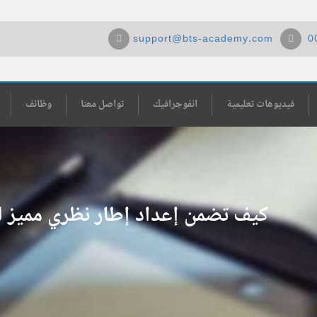
support@bts-academy.com
0
فيديوهات تعليمية
انفوجرافيك
تواصل معنا
وظائف
كيف تضمن إعداد إطار نظري مميز ل