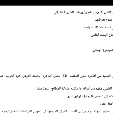
من الشروط، ومن أهم وأبرز هذه الشروط ما يأتي:
ي يقوم بعرضها.
تي تصف مشكلة الدراسة.
اح البحث العلمي.
الموضوع البحثي.
أحمد ابراهيم خضر. (1434هــ - 2013م). إعداد البحوث والرسائل العلمية من الفكرة حتى الخاتمة، ط1. مصر، القاهرة: جامعة الازهر،
لعلمي وتقنياته في العلوم الاجتماعية. برلين، ألمانيا: المركز الديمقراطي العربي للدراسات الاستراتيجي