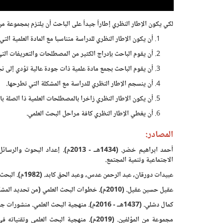
لكي يكون الإطار النظري إطاراً جيداً على الباحث أن يلتزم بمجموعة 
أن يكون الإطار النظري للدراسة متناسبا مع المادة العلمية الت
أن يقوم الباحث بإدراج الكثير من المصطلحات والتعريفات ال
أن يقوم الباحث بجمع مادة علمية ذات جودة عالية تؤدي إلى نج
أن ينسجم الإطار النظري للدراسة مع المشكلة التي تطرحها.
أن يكون الإطار النظري زاخرا بالمصطلحات العلمية ذا الصلة ب
أن يغطي الإطار النظري كافة مراحل البحث العلمي.
المصادر:
الاجتماعية وتنمية المجتمع.
عبيدات دورقان، عبد الرحمن عدس، وعبد الحق كابد. (1982م). البحث العلمي، مفهومه، أدواته واساليبه. شركة المطابع النموذجية.
عقيل حسين عقيل. (2010م). خطوات البحث العلمي (من تحديد المشكلة إلى تفسير النتيجة). دار ابن كثير.
كمال دشلي. (1437هــ - 2016م). منهجية البحث العلمي. منشورات جامعة حماه.
مجموعة من المؤلفين. (2019م). منهجية البحث ا