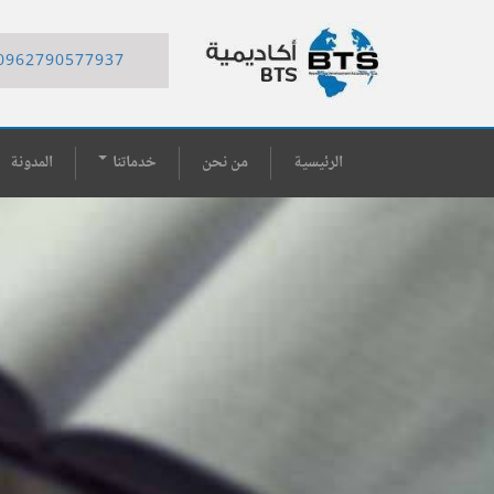
0962790577937
الرئيسية
من نحن
خدماتنا
المدونة