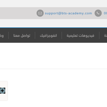
support@bts-academy.com
0
ة
فيديوهات تعليمية
انفوجرافيك
تواصل معنا
وظ
عناوين رسائل ماجستير في قضاي