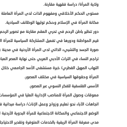
ولاية المرأة/ دراسة فقهية مقارنة.
مستوى الحكم الأخلاقي ومفهوم الذات لدى المرأة العاملة مقا
مكانة المرأة في الإسلام وحكم توليها الوظائف السيادية.
دور تنظير باطن الرحم في تحري العقم مقارنة مع تصوير الرحم 
قيم المواطنة ودورها في تفعيل المشاركة السياسية للمرأة ال
صورة الجسد والتشييء الذاتي لدى المرأة الأردنية في مدينة 
تراجم النساء في التراث الأدبي العربي حتى نهاية العصر العبا
التهاب المهبل الفطري/ خبرة مستشفى الأسد الجامعي خلال عامي 2010
المرأة وحقوقها السياسية في مختلف العصور.
الأسس الفلسفية للفكر النسوي عبر العصور.
معوقات وصول المرأة للمناصب الإدارية العليا في المؤسسات 
اتجاهات الآباء نحو تعليم وزواج وعمل الإناث/ دراسة ميدانية 
الوضع الاجتماعي والمكانة الاجتماعية للمرأة البدوية الأردنية ا
مدى معرفة المرأة الريفية بالخدمات المتوفرة وتقدير الاحتياج