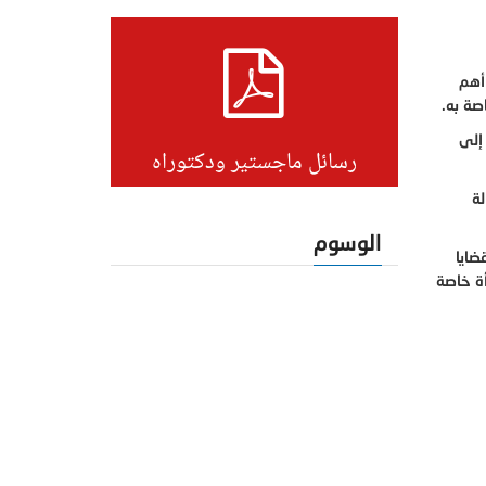
 أهم
صة به.
إلى
رسائل ماجستير ودكتوراه
لة
الوسوم
ضايا
أة خاصة