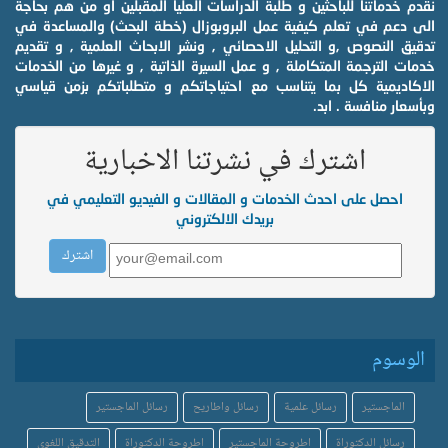
نقدم خدماتنا للباحثين و طلبة الدراسات العليا المقبلين او من هم بحاجة
الى دعم في تعلم كيفية عمل البروبوزال (خطة البحث) والمساعدة في
تدقيق النصوص ,و التحليل الاحصائي , ونشر الابحاث العلمية , و تقديم
خدمات الترجمة المتكاملة , و عمل السيرة الذاتية , و غيرها من الخدمات
الاكاديمية كل بما يتناسب مع احتياجاتكم و متطلباتكم بزمن قياسي
وبأسعار منافسة . ابد.
اشترك في نشرتنا الاخبارية
احصل على احدث الخدمات و المقالات و الفيديو التعليمي في
بريدك الالكتروني
الوسوم
الماجستير
رسائل علمية
رسائل واطاريح
رسائل الماجستير
رسائل الدكتوراة
اطروحة الماجستير
اطروحة الدكتوراة
التدقيق اللغوي