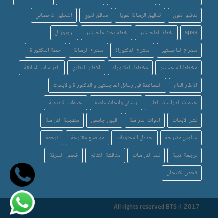
تدقيق لغوي
تدقيق الرسالة لغويا
مدقق لغوي
التحليل الاحصائي
spss
خطة الماجستير
خطة بحث ماجستير
بروبوزال
مقترح الماجستير
مقترح الدكتوراة
مقترح الرسالة
خطة الدكتوراة
مخطط الماجستير
مخطط الدكتوراة
الاطار النظري
الدراسات السابقة
الاطار العام
المساعدة في رسائل الماجستير و الدكتوراة والابحاث
خدمات الدراسات العليا
رسائل وابحاث علمية
خدمات اكاديمية
نشر الابحاث
ادوات الدراسة
قبول جامعي
منهجية الدراسة
عناوين مقترحة
جدول المحتويات
مواضيع مقترحة
ترجمة
ترجمة ادبية
نقد الدراسات
مناقشة النتائج
فحص السرقة
فحص الانتحال
All rights reserved BTS © 2017