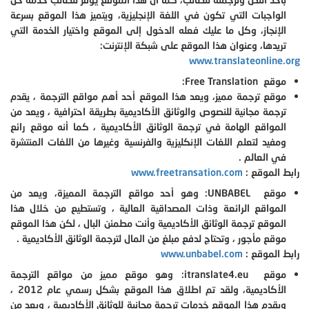
الواجبات التي تكون في اللغة الإنجليزية، ويتميز هذا الموقع بسرعة
الإنجاز، وكل ما عليك فعله الدخول إلى الموقع واختيار الخدمة التي
تريدها، وعنوان هذا الموقع على شبكة الإنترنت:
www.translateonline.org
موقع
Free Translation
:
موقع ترجمة مميز، ويعد هذا الموقع أحد أهم مواقع الترجمة ، يقدم
ترجمة مجانية للنصوص والوثائق الأكاديمية بطريقة احترافية ، ويعد من
المواقع الهامة في ترجمة الوثائق الأكاديمية ، كما أنه موقع رائع
ومفيد لتعلم اللغات الإنكليزية والفرنسية وغيرها من اللغات المنتشرة
في العالم .
رابط الموقع :
www.freetransation.com
موقع
UNBABEL
: وهو أحد مواقع الترجمة المميزة، ويعد من
المواقع الرائعة وذات المصداقية العالية ، وتستطيع من خلال هذا
الموقع ترجمة الوثائق الأكاديمية وأنت مطمئن البال ، لكن هذا الموقع
موقع مأجور ، وتحتاج لدفع مبلغ من المال لترجمة الوثائق الأكاديمية .
رابط الموقع :
www.unbabel.com
موقع
itranslate4.eu
: وهو موقع مميز من مواقع الترجمة
الأكاديمية، ولقد تم اطلاق هذا الموقع بشكل رسمي عام 2012 ،
ويقدم هذا الموقع خدمات ترجمة مجانية للوثائق الأكاديمية ، ويعد من