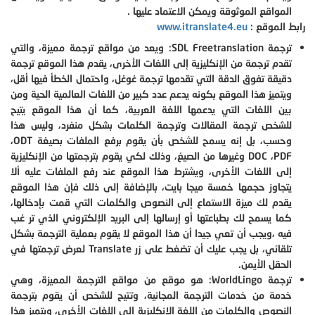
المواقع الموثوقة ويمكن الاعتماد عليها .
رابط الموقع :
www.itranslate4.eu
ترجمة
SDL Freetranslation
: ويعد من مواقع ترجمة مميزة، والتي
تقدم ترجمة من الإنكليزية إلى اللغات الأخرى، يقدم هذا الموقع ترجمة
دقيقة تفوق الدقة التي تقدمها ترجمة غوغل، واحتمال الخطأ فيها أقل،
ويتميز هذا الموقع بكونه يدعم عدد كبير من اللغات العالمية الحية ومن
بين اللغات التي يدعمها اللغة العربية، كما أن هذا الموقع يتيح
للشخص ترجمة المقالات وترجمة الكلمات بشكل منفرد، وليس هذا
وحسب، بل إنه يسمح للشخص بأن يقوم برفع الملفات بصيغة
ODT
،
PDF
،
DOC
وغيرها من الصيغ، وذلك لكي يقوم بترجمتها من الإنكليزية
إلى اللغات الأخرى، ويشترط هذا الموقع عند رفع الملفات عليه ألا
يتجاوز حجمها خمسة ميجا بايت، بالإضافة إلى ذلك فإن هذا الموقع
يقدم لك ميزة الاستماع إلى النصوص والكلمات التي قمت بإدخالها،
كما يسمح لك بطباعتها أو إرسالها إلى البريد الإلكتروني الذي تر غب
فيه ،ويجب أن تعي جيدا أن هذا الموقع لا يقوم بعملية الترجمة بشكل
تلقائي، بل يجب عليك أن تضغط على زر
Translate
لعرض ترجمتها في
الحقل الأيمن.
ترجمة
WorldLingo
: هو موقع من مواقع الترجمة المميزة، وهي
خدمة من خدمات الترجمة المجانية، وتتيح للشخص أن يقوم بترجمة
النصوص والكلمات من اللغة الإنكليزية إلى اللغات الأخرى، ويتميز هذا