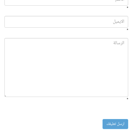
*
*
*