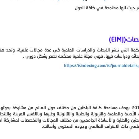
شر حيث انها معتمدة في كافة الدول
EIMJ)
حكمة التي تنشر الابحاث والدراسات العلمية في عدة مجالات علمية، وتعد هذ
بحاثه ودراساته فيها، فهي مجلة علمية محكمة تصدر بشكل دوري .
https://isindexing.com/isi/journaldetai
أُنشئت مجلة الدراسات الجامعية للبحوث الشاملة في عام 2016 بهدف مساعدة كافة الباحثين من مختلف دول العالم من مشاركة 
دبية والعلمية والتربوية والطبية والقانونية وغيرها وباللغتين العربية والانجل
احثين والطلبة والأساتذة الجامعيين من مختلف المجالات والتخصصات لمشاركة ا
علمي ذات الاعتراف العالمي وجودة المحتوى وأصالته.