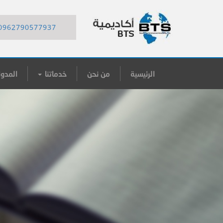
0962790577937
الرئيسية
من نحن
خدماتنا
المدون