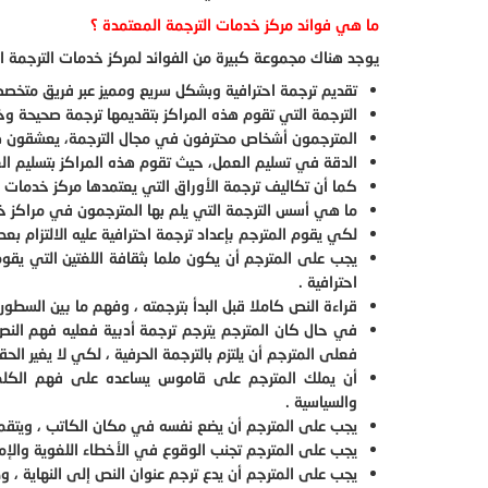
ما هي فوائد مركز خدمات الترجمة المعتمدة ؟
يوجد هناك مجموعة كبيرة من الفوائد لمركز خدمات الترجمة ال
تقديم ترجمة احترافية وبشكل سريع ومميز عبر فريق متخص
الترجمة التي تقوم هذه المراكز بتقديمها ترجمة صحيحة وخ
المترجمون أشخاص محترفون في مجال الترجمة، يعشقون هذ
الدقة في تسليم العمل، حيث تقوم هذه المراكز بتسليم ا
كما أن تكاليف ترجمة الأوراق التي يعتمدها مركز خدمات 
ما هي أسس الترجمة التي يلم بها المترجمون في مراكز خ
لكي يقوم المترجم بإعداد ترجمة احترافية عليه الالتزام بع
يجب على المترجم أن يكون ملما بثقافة اللغتين التي يقوم 
احترافية .
قراءة النص كاملا قبل البدأ بترجمته ، وفهم ما بين السطو
في حال كان المترجم يترجم ترجمة أدبية فعليه فهم النص و
فعلى المترجم أن يلتزم بالترجمة الحرفية ، لكي لا يغير الحقا
أن يملك المترجم على قاموس يساعده على فهم الكلم
والسياسية .
يجب على المترجم أن يضع نفسه في مكان الكاتب ، ويتقم
يجب على المترجم تجنب الوقوع في الأخطاء اللغوية والإملا
يجب على المترجم أن يدع ترجم عنوان النص إلى النهاية ،