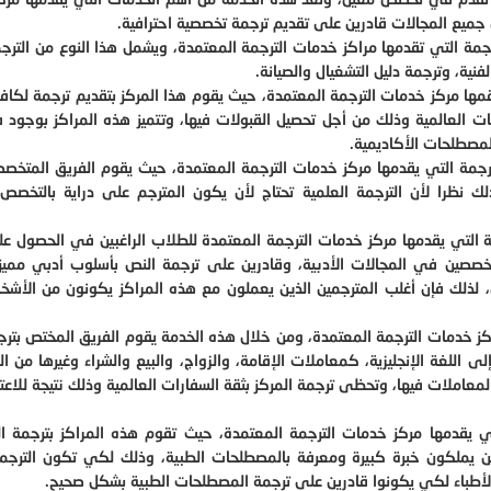
ميع المجالات قادرين على تقديم ترجمة تخصصية احترافية.
مة التي تقدمها مراكز خدمات الترجمة المعتمدة، ويشمل هذا النوع من الترج
فنية، وترجمة دليل التشغيال والصيانة.
قمها مركز خدمات الترجمة المعتمدة، حيث يقوم هذا المركز بتقديم ترجمة لكافة
ات العالمية وذلك من أجل تحصيل القبولات فيها، وتتميز هذه المراكز بوجود ف
لمصطلحات الأكاديمية.
جمة التي يقدمها مركز خدمات الترجمة المعتمدة، حيث يقوم الفريق المتخص
 نظرا لأن الترجمة العلمية تحتاج لأن يكون المترجم على دراية بالتخصص 
ة التي يقدمها مركز خدمات الترجمة المعتمدة للطلاب الراغبين في الحصول ع
 متخصصين في المجالات الأدبية، وقادرين على ترجمة النص بأسلوب أدبي ممي
 لذلك فإن أغلب المترجمين الذين يعملون مع هذه المراكز يكونون من الأشخ
ز خدمات الترجمة المعتمدة، ومن خلال هذه الخدمة يقوم الفريق المختص بتر
 إلى اللغة الإنجليزية، كمعاملات الإقامة، والزواج، والبيع والشراء وغيرها من ا
 المعاملات فيها، وتحظى ترجمة المركز بثقة السفارات العالمية وذلك نتيجة للاعت
 يقدمها مركز خدمات الترجمة المعتمدة، حيث تقوم هذه المراكز بترجمة ال
ين يملكون خبرة كبيرة ومعرفة بالمصطلحات الطبية، وذلك لكي تكون الترجم
لأطباء لكي يكونوا قادرين على ترجمة المصطلحات الطبية بشكل صحيح.