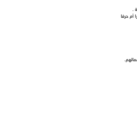
 .
 أم حرفا
مالهم.