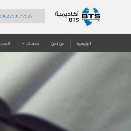
0962790577937
الرئيسية
من نحن
خدماتنا
المدون