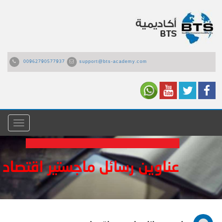
00962790577937
support@bts-academy.com
القائمة
عناوين رسائل ماجستير اقتصاد