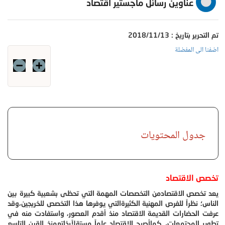
عناوين رسائل ماجستير اقتصاد
تم التحرير بتاريخ : 2018/11/13
اضفنا الى المفضلة
جدول المحتويات
تخصص الاقتصاد
يعد تخصص الاقتصادمن التخصصات المهمة التي تحظى بشعبية كبيرة بين
الناس؛ نظراً للفرص المهنية الكثيرةالتي يوفرها هذا التخصص للخريجين،
وقد
عرفت الحضارات القديمة الاقتصاد منذ أقدم العصور، واستفادت منه في
تطوير المجتمعات، كماأصبح الاقتصاد علماً مستقلاًبذاتهمنذ القرن التاسع