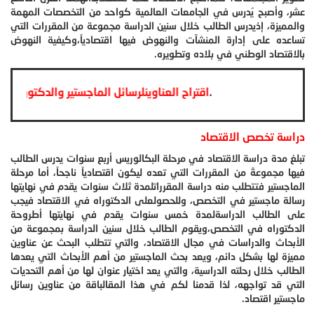
عشر، وأصبح يُدرس في الجامعات العالمية كواحد من التخصصات المهمة
والمميزة، إذ
يدرس الطالب خلال سنين الدراسة مجموعة من المقررات التي
تساعده على إدارة المنشآت والنهوض فيها اقتصادياً،وكيفية النهوض
بالاقتصاد الوطني في بلاده وتطويره.
.
اقتراح العناوينلرسائل الماجستير والدكتو
دراسة تخصص الاقتصاد
تبلغ مدة دراسة الاقتصاد في مرحلة البكالوريس أربع سنوات يدرس الطالب
فيها مجموعةً من المقررات التي تعده ليكون اقتصادياً ناجحاً، أما مرحلة
الماجستير فتتطلب منه دراسة المقررات
لمدة ثلاث سنوات يقدم في نهايتها
رسالة ماجستير في التخصص، وللحصول
على الدكتوراه في الاقتصاد فيجب
على الطالب الدراسةلمدة خمس سنوات يقدم في نهايتها أطروحة
الدكتوراه في التخصص،
ويقوم الطالب خلال سنين الدراسة بمجموعة من
الأبحاث والدراسات في مجال الاقتصاد، والتي تتطلب البحث عن عناوين
مميزة لها بشكل دائم، ويعد بحث الماجستير من أهم الأبحاث التي يعدها
الطالب خلال رحلته الدراسية، والتي يعد اختيار عنوان لها من أهم التحديات
التي قد تواجهه، لذا قدمنا لكم في هذا المقال
باقة من عناوين رسائل
ماجستير اقتصاد.