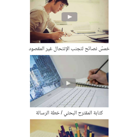
خمسُ نصائح لتجنب الإنتحال غير المقصود
كتابة المقترح البحثي / خطة الرسالة