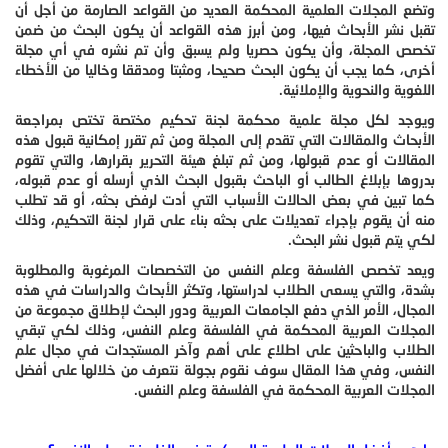
وتضع المجلات العلمية المحكمة العديد من القواعد الصارمة من أجل أن
تقبل نشر الأبحاث فيها، ومن أبرز هذه القواعد أن يكون البحث من ضمن
تخصص المجلة، وأن يكون حصريا ولم يسبق وأن تم نشره في أي مجلة
أخرى، كما يجب أن يكون البحث صحيحا، ومثبتا ومدققا وخاليا من الأخطاء
اللغوية والنحوية والإملائية.
ويوجد لكل مجلة علمية محكمة لجنة تحكيم مختصة تختص بمراجعة
الأبحاث والمقالات التي تقدم إلى المجلة ومن ثم تقرر إمكانية قبول هذه
المقالات أو عدم قبولها، ومن ثم تبلغ هيئة التحرير بقرارها، والتي تقوم
بدروها بإبلاغ الطالب أو الباحث بقبول البحث الذي أرسله أو عدم قبوله،
كما تبين في بعض الحالات الأسباب التي أدت لرفض بحثه، أو قد تطلب
منه أن يقوم بإجراء تعديلات على بحثه بناء على قرار لجنة التحكيم، وذلك
لكي يتم قبول نشر البحث.
ويعد تخصص الفلسفة وعلم النفس من التخصصات المرغوبة والمطلوبة
بشدة، والتي يسعى الطلاب لدراستها، وتكثر الأبحاث والدراسات في هذه
المجال، الأمر الذي دفع الجامعات العربية ودور البحث لإطلاق مجموعة من
المجلات العربية المحكمة في الفلسفة وعلم النفس، وذلك لكي تبقي
الطلاب والباحثين على اطلاع على أهم وآخر المستجدات في مجال علم
النفس، وفي هذا المقال سوف نقوم بجولة نتعرف من خلالها على أفضل
المجلات العربية المحكمة في الفلسفة وعلم النفس.