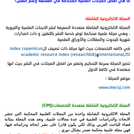
ما هي أفضل المجلات العلمية المحكمة في الفلسفة وعلم النفس؟
المجلة الالكترونية الشاملة:
المجلة الالكترونية الشاملة متعددة المعرفة لنشر الابحاث العلمية والتربوية
، وهي مجلة علمية محكمة توفر خدمة النشر باللغتين و ذات اصدارات
شهرية للبحوث والمقالات والأوراق العلمية
في كافه التخصصات حيث انها مجلة ذات تصنيف ال
index copernicus
ISI
,
international
و
academic resource index (researchbib)
تتميز المجلة بسرعة التحكيم وتعتبر من افضل المجلات في النشر حيث انها
معتمدة في كافة الدول
موقع المجلة :
www.mecsj.com
المجلة الإلكترونية الشاملة متعددة التخصصات(EIMJ)
المجلة الالكترونية الشاملة واحدة من المجلات العلمية المحكمة التي تنشر
الابحاث والدراسات العلمية في عدة مجالات علمية، وتعد هذه المجلة بمثابة
فضاء للباحث العربي وذلك لكي يكون قادرا على نشر ابحاثه ودراساته فيها،
فهي مجلة علمية محكمة تصدر بشكل دوري .