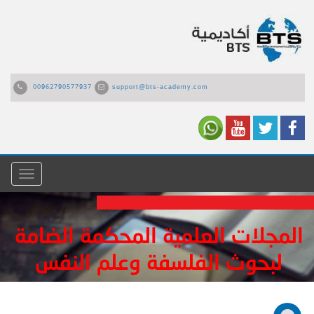
00962790577937
support@bts-academy.com
القائمة
المجلات العلمية المحكمة الضامة
لبحوث الفلسفة وعلم النفس