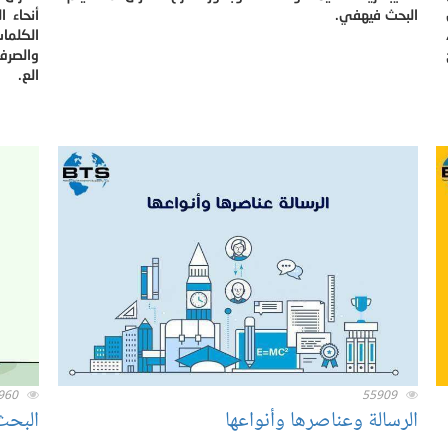
البحث فيهفي.
أنحاء ا
الكلما
والصرف،
الع.
960
55909
الرسالة وعناصرها وأنواعها
البحث