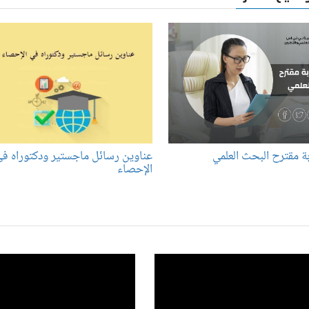
بة مقترح البحث العلمي
عناوين رسائل ماجستير ودكتوراه ف
الإحصاء