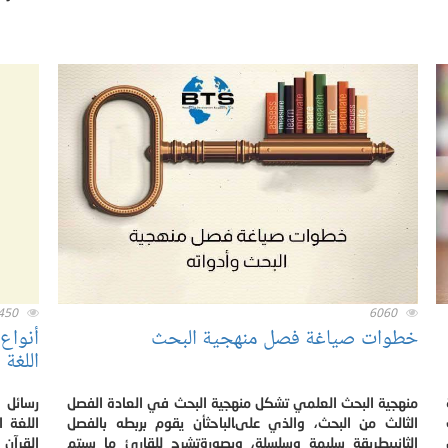
450
6060
خطوات صياغة فصل منهجية البحث
أنواع
اللغة 
منهجية البحث العلمي تشكل منهجية البحث في العادة الفصل
رسائل 
الثالث من البحث، والذي علىالباحثأن يقوم بربطه بالفصل
اللغة 
الثانيبطريقة سليمة وسلسلة، وبصورةتشرح للقارئ ما سيتم
القرآن 