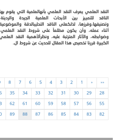
النقد العلمي يعرف النقد العلمي بأنهالعلمية التي يقوم بها
الناقد للتمييز بين الأبحاث العلمية الجيدة والرديئة،
وتصنيفها،وفرزها، لذلكعلى الناقد التحليبالدقة والموضوعية
أثناء عمله، وأن يكون مطلعاً على شروط النقد العلمي،
وضوابطه، والآثار المترتبة عليه، ونظراًلأهمية النقد العلمي
الكبيرة قررنا تخصيص هذا المقال للحديث عن شروط ال.
9
8
7
6
5
4
3
2
1
«
««
6
35
34
33
32
31
30
29
28
3
62
61
60
59
58
57
56
55
0
89
88
87
86
85
84
83
82