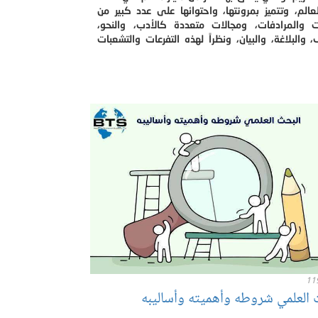
لعالم، وتتميز بمرونتها، واحتوائها على عدد كبير من
ت والمرادفات، ومجالات متعددة كالأدب، والنحو،
 والبلاغة، والبيان، ونظراً لهذه التفرعات والتشعبات
11
 العلمي شروطه وأهميته وأساليبه