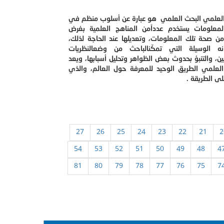
العلمي البحث العلمي هو عبارة عن أسلوب منظم في
معلومات يستخدم عدداًمن المناهج العلمية بغرض
من صحة تلك المعلومات، وتعديلها عند الحاجة لذلك،
ه الوسيلة التي تمكّنالباحث من وضعالنظريات
ين، والتنبؤ بحدوث بعض الظواهر وتحليل أسبابها، ويعد
العلمي الطريق الوحيد للمعرفة حول العالم، والذي
ى الطريقة .
27
26
25
24
23
22
21
2
54
53
52
51
50
49
48
4
81
80
79
78
77
76
75
7