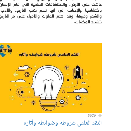
عاشت على الأرض، والاكتشافات العلمية التي قام الإنسان
باكتشافها ،بالإضافة إلى أنها تضم كتب التاريخ، والأدب،
والشعر وغيرها، وقد اهتم الملوك والأمراء على مر التاريخ
بتشييد المكتبات، .
5626
النقد العلمي شروطه وضوابطه وآثاره