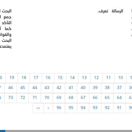
الرسالة تعرف.
البحث 
جمع ال
التأكد 
كما أن
والقوان
البحث 
يعتمدعل
0
19
18
17
16
15
14
13
12
11
10
7
46
45
44
43
42
41
40
39
38
37
3
4
73
72
71
70
69
68
67
66
65
64
6
»»
»
96
95
94
93
92
91
9