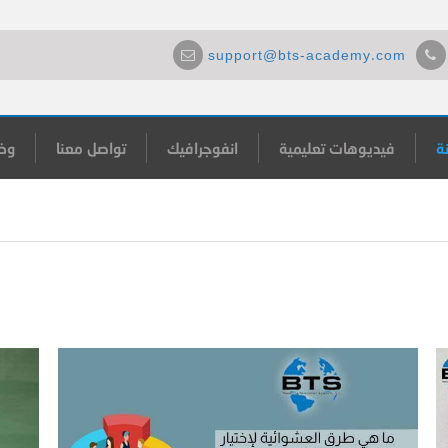
support@bts-academy.com
ة
فيديوهات تعليمية
انفوجرافيك
تواصل معنا
وظ