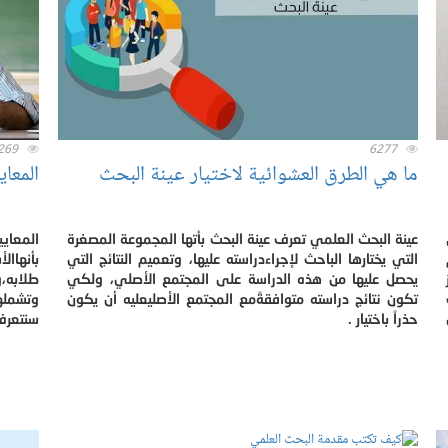
269
6277
ما هي الطرق العشوائية لاختيار عينة البحث
المعاي
عينة البحث العلمي تعرف عينة البحث بأتها المجموعة المصغرة
المعايي
التي يختارها الباحث لإجراءدراسته عليها، وتعميم النتائج التي
بأنهاال
يحصل عليها من هذه الدراسة على المجتمع الأصلي، ولكي
طلابه،
تكون نتائج دراسته متوافقةًمع المجتمع الأصليعليه أن يكون
وتشمله
حذراً باختيار .
سنتعرف 