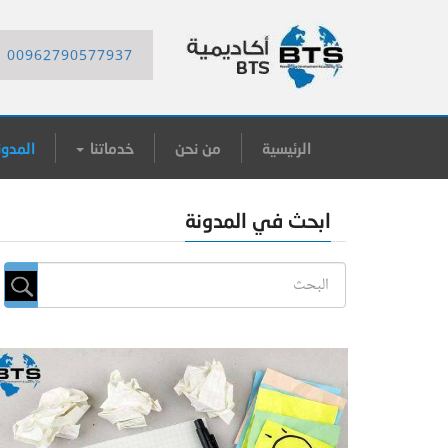
00962790577937
الرئيسية
من نحن
خدماتنا
المدون
ابحث في المدونة