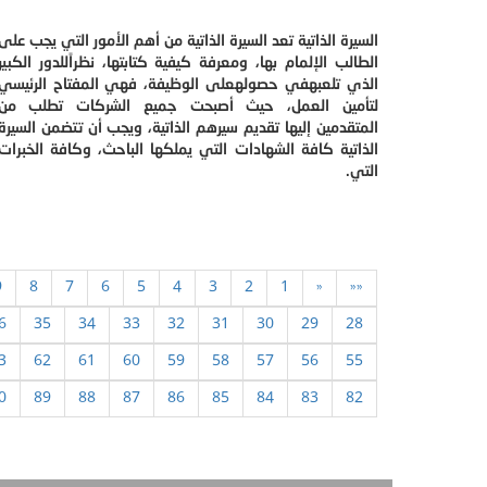
السيرة الذاتية تعد السيرة الذاتية من أهم الأمور التي يجب على
الطالب الإلمام بها، ومعرفة كيفية كتابتها، نظراًللدور الكبير
الذي تلعبهفي حصولهعلى الوظيفة، فهي المفتاح الرئيسي
لتأمين العمل، حيث أصبحت جميع الشركات تطلب من
المتقدمين إليها تقديم سيرهم الذاتية، ويجب أن تتضمن السيرة
الذاتية كافة الشهادات التي يملكها الباحث، وكافة الخبرات
التي.
9
8
7
6
5
4
3
2
1
«
««
6
35
34
33
32
31
30
29
28
3
62
61
60
59
58
57
56
55
0
89
88
87
86
85
84
83
82