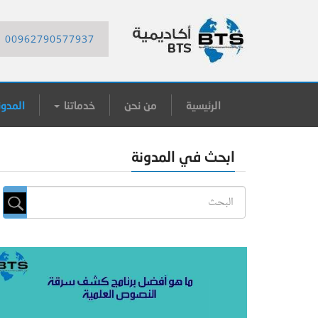
00962790577937
الرئيسية
من نحن
خدماتنا
المدون
ابحث في المدونة