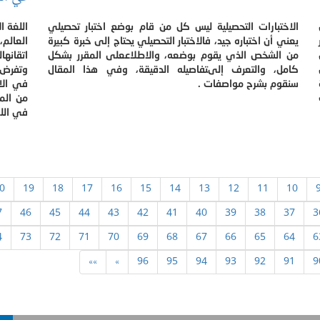
الاختبارات التحصيلية ليس كل من قام بوضع اختبار تحصيلي
اللغة ا
يعني أن اختباره جيد، فالاختبار التحصيلي يحتاج إلى خبرة كبيرة
العالم
من الشخص الذي يقوم بوضعه، والاطلاععلى المقرر بشكل
اتقانه
كامل، والتعرف إلىتفاصيله الدقيقة، وفي هذا المقال
وتفرض ا
سنقوم بشرح مواصفات .
في الال
من الم
في اللغ
0
19
18
17
16
15
14
13
12
11
10
7
46
45
44
43
42
41
40
39
38
37
3
4
73
72
71
70
69
68
67
66
65
64
6
»»
»
96
95
94
93
92
91
9