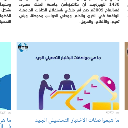
1430 للهجرةبعد أن كانتجزءاًمن جامعة الملك سعود،
ومفيدا
ففيالعام 2009م صدر أمر ملكي باستقلال الكليات الجامعية
بشكل س
الواقعة في الخرج، والدلم، ووداي الدواسر، وحوطة، وبني
الخطوا
تميم، والأفلاج، والحريق.
التحصيل
646
8252
ما هيمواصفات الاختبار التحصيلي الجيد
ما هي 
في الج