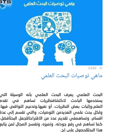
6566
ماهي توصيات البحث العلمي
البحث العلمي يعرف البحث العلمي بأنه الوسيلة التي
يستخدمها الباحث لاكتشافنظريات تساهم في تقدم
العلم،وإثبات بعض النظريات، أو نفيها،وتدعيم النواقص فيها،
ولكل بحث علمي العديدمن التوصيات، والتي تقسم إلى عدة
أقسام، وتساهمفي تقديم عدد من الاقتراحاتلجعل البحثأفضل،
كما تساهم في رفع جودته، وتميزه، وتفسح المجال لمن يتابع
هذا البحثللحصول على إج.