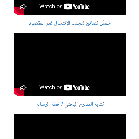
خمسُ نصائح لتجنب الإنتحال غير المقصود
كتابة المقترح البحثي / خطة الرسالة