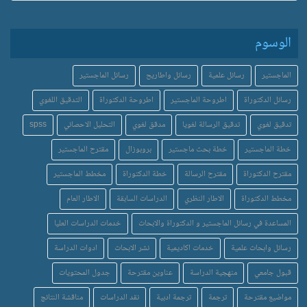
الوسوم
الماجستير
رسائل علمية
رسائل واطاريح
رسائل الماجستير
رسائل الدكتوراة
اطروحة الماجستير
اطروحة الدكتوراة
التدقيق اللغوي
تدقيق لغوي
تدقيق الرسالة لغويا
مدقق لغوي
التحليل الاحصائي
spss
خطة الماجستير
خطة بحث ماجستير
بروبوزال
مقترح الماجستير
مقترح الدكتوراة
مقترح الرسالة
خطة الدكتوراة
مخطط الماجستير
مخطط الدكتوراة
الاطار النظري
الدراسات السابقة
الاطار العام
المساعدة في رسائل الماجستير و الدكتوراة والابحاث
خدمات الدراسات العليا
رسائل وابحاث علمية
خدمات اكاديمية
نشر الابحاث
ادوات الدراسة
قبول جامعي
منهجية الدراسة
عناوين مقترحة
جدول المحتويات
مواضيع مقترحة
ترجمة
ترجمة ادبية
نقد الدراسات
مناقشة النتائج