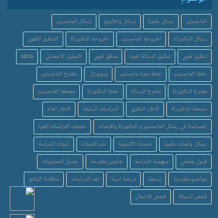
الماجستير
رسائل علمية
رسائل واطاريح
رسائل الماجستير
رسائل الدكتوراة
اطروحة الماجستير
اطروحة الدكتوراة
التدقيق اللغوي
تدقيق لغوي
تدقيق الرسالة لغويا
مدقق لغوي
التحليل الاحصائي
spss
خطة الماجستير
خطة بحث ماجستير
بروبوزال
مقترح الماجستير
مقترح الدكتوراة
مقترح الرسالة
خطة الدكتوراة
مخطط الماجستير
مخطط الدكتوراة
الاطار النظري
الدراسات السابقة
الاطار العام
المساعدة في رسائل الماجستير و الدكتوراة والابحاث
خدمات الدراسات العليا
رسائل وابحاث علمية
خدمات اكاديمية
نشر الابحاث
ادوات الدراسة
قبول جامعي
منهجية الدراسة
عناوين مقترحة
جدول المحتويات
مواضيع مقترحة
ترجمة
ترجمة ادبية
نقد الدراسات
مناقشة النتائج
فحص السرقة
فحص الانتحال