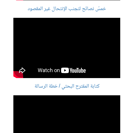
خمسُ نصائح لتجنب الإنتحال غير المقصود
كتابة المقترح البحثي / خطة الرسالة