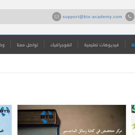
support@bts-academy.com
ة
فيديوهات تعليمية
انفوجرافيك
تواصل معنا
وظ