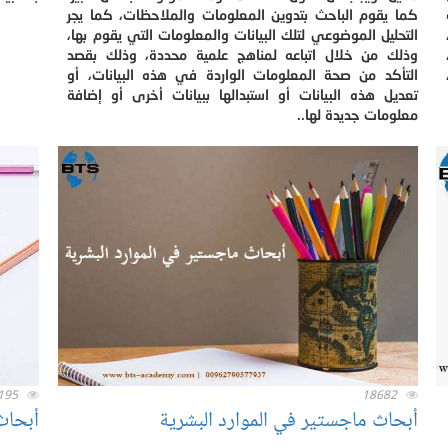
كما يقوم الباحث بتدوين المعلومات والملاحظات، كما يجر
التحليل الموضوعي لتلك البيانات والمعلومات التي يقوم بها،
وذلك من خلال اتباعه لمناهج علمية محددة، وذلك بقصد
التأكد من صحة المعلومات الواردة في هذه البيانات، أو
تعديل هذه البيانات أو استبدالها ببيانات أخرى أو إضافة
معلومات جديدة لها..
195
18682
أبحاث ماجستير في الموارد البشرية
أبحاث