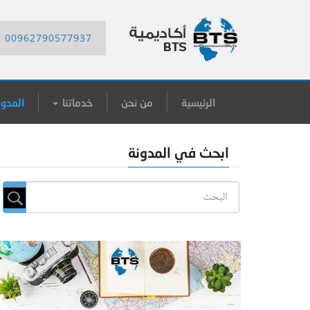
00962790577937
الرئيسية
من نحن
خدماتنا
المدون
ابحث في المدونة