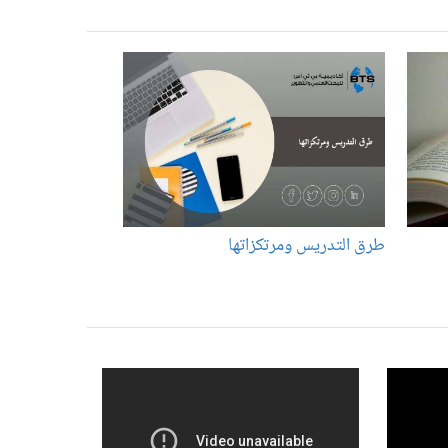
طرق التدريس ومرتكزاتها