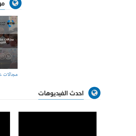
مو
مجالات عل
احدث الفيديوهات