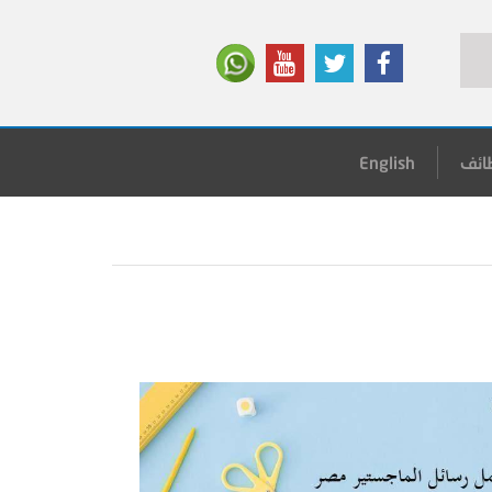
ائف
English