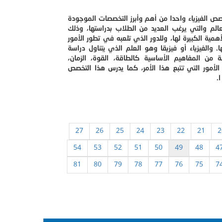
ص الفيزياء واحدا من أهم وأبرز التخصصات الموجودة
الم والتي يرغب العديد من الطلاب بدراستها، وذلك
أهمية الكبيرة لها، وللدور الذي تلعبه في تطور الأمور
. والفيزياء أو فيزيقا وهو العلم الذي يتناول دراسة
 من المفاهيم الأساسية كالطاقة، القوة، الزمان،
الأمور التي تتبع هذا الأمر، كما يدرس هذا التخصص
ا.
27
26
25
24
23
22
21
2
54
53
52
51
50
49
48
4
81
80
79
78
77
76
75
7