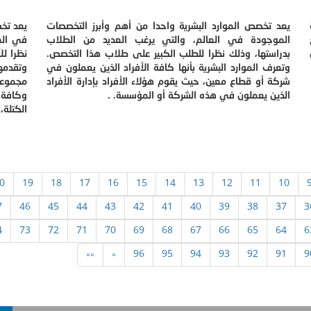
يعد تخصص الموارد البشرية واحدا من أهم وأبرز التخصصات
يعد تخص
الموجودة في العالم، والتي يرغب العديد من الطلاب
في الع
بدراستها، وذلك نظرا للطلب الكبير على طلاب هذا التخصص.
نظرا لل
وتعرف الموارد البشرية بأنها كافة الأفراد الذين يعملون في
وتقدمها
شركة أو قطاع معين، حيث يقوم هؤلاء الأفراد بإدارة الأفراد
مجموعة
الذين يعملون في هذه الشركة أو المؤسسة. .
وكافة 
الكتلة، 
0
19
18
17
16
15
14
13
12
11
10
7
46
45
44
43
42
41
40
39
38
37
3
4
73
72
71
70
69
68
67
66
65
64
6
»»
»
96
95
94
93
92
91
9