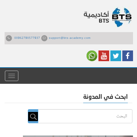
00962790577937
support@bts-academy.com
القائمة
ابحث في المدونة