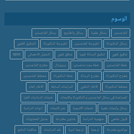
الوسوم
الماجستير
رسائل علمية
رسائل واطاريح
رسائل الماجستير
رسائل الدكتوراة
اطروحة الماجستير
اطروحة الدكتوراة
التدقيق اللغوي
تدقيق لغوي
تدقيق الرسالة لغويا
مدقق لغوي
التحليل الاحصائي
spss
خطة الماجستير
خطة بحث ماجستير
بروبوزال
مقترح الماجستير
مقترح الدكتوراة
مقترح الرسالة
خطة الدكتوراة
مخطط الماجستير
مخطط الدكتوراة
الاطار النظري
الدراسات السابقة
الاطار العام
المساعدة في رسائل الماجستير و الدكتوراة والابحاث
خدمات الدراسات العليا
رسائل وابحاث علمية
خدمات اكاديمية
نشر الابحاث
ادوات الدراسة
قبول جامعي
منهجية الدراسة
عناوين مقترحة
جدول المحتويات
مواضيع مقترحة
ترجمة
ترجمة ادبية
نقد الدراسات
مناقشة النتائج