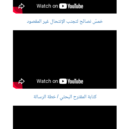
خمسُ نصائح لتجنب الإنتحال غير المقصود
كتابة المقترح البحثي / خطة الرسالة