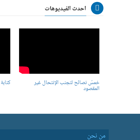
احدث الفيديوهات
خمسُ نصائح لتجنب الإنتحال غير
كتابة 
المقصود
من نحن