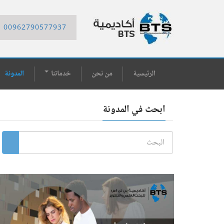
00962790577937
الرئيسية
من نحن
خدماتنا
المدونة
ابحث في المدونة