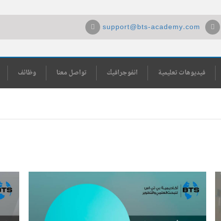
support@bts-academy.com
فيديوهات تعليمية
انفوجرافيك
تواصل معنا
وظائف